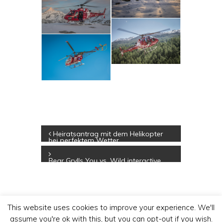
Beitragsnavigation
Heiratsantrag mit dem Helikopter
bei perfektem Wetter
Bear Grylls You vs. Wild interactive
TV series auf Netflix
This website uses cookies to improve your experience. We'll
MICHAEL PORTMANN
assume you're ok with this, but you can opt-out if you wish.