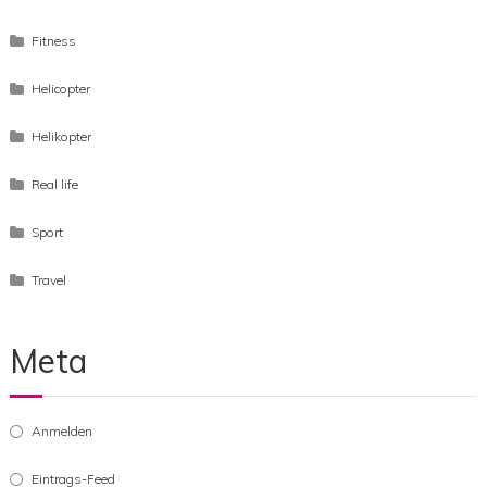
Fitness
Helicopter
Helikopter
Real life
Sport
Travel
Meta
Anmelden
Eintrags-Feed