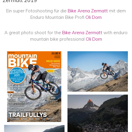
Zermatt 2019
Ein super Fotoshooting für die
Bike Arena Zermatt
mit dem
Enduro Mountain Bike Profi
Oli Dorn
A great photo shoot for the
Bike Arena Zermatt
with enduro
mountain bike professional
Oli Dorn