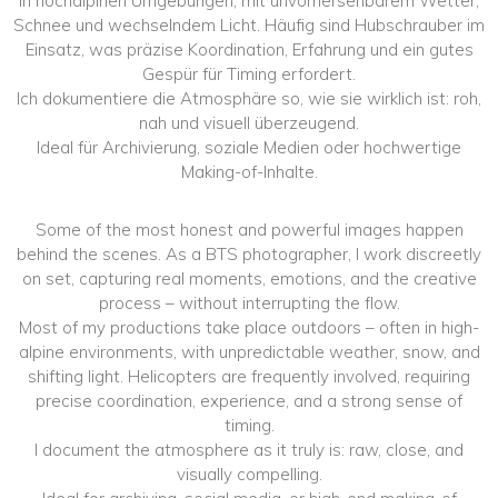
in hochalpinen Umgebungen, mit unvorhersehbarem Wetter,
Schnee und wechselndem Licht. Häufig sind Hubschrauber im
Einsatz, was präzise Koordination, Erfahrung und ein gutes
Gespür für Timing erfordert.
Ich dokumentiere die Atmosphäre so, wie sie wirklich ist: roh,
nah und visuell überzeugend.
Ideal für Archivierung, soziale Medien oder hochwertige
Making-of-Inhalte.
Some of the most honest and powerful images happen
behind the scenes. As a BTS photographer, I work discreetly
on set, capturing real moments, emotions, and the creative
process – without interrupting the flow.
Most of my productions take place outdoors – often in high-
alpine environments, with unpredictable weather, snow, and
shifting light. Helicopters are frequently involved, requiring
precise coordination, experience, and a strong sense of
timing.
I document the atmosphere as it truly is: raw, close, and
visually compelling.