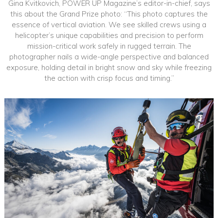
Gina Kvitkovich, POWER UP Magazine’s editor-in-chief, says
this about the Grand Prize photo: “This photo captures the
essence of vertical aviation. We see skilled crews using a
helicopter’s unique capabilities and precision to perform
mission-critical work safely in rugged terrain. The
photographer nails a wide-angle perspective and balanced
exposure, holding detail in bright snow and sky while freezing
the action with crisp focus and timing.”