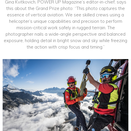
Gina Kvitkovich, POWER UP Magazine’s editor-in-chief, says
this about the Grand Prize photo: “This photo captures the
essence of vertical aviation. We see skilled crews using a
helicopter’s unique capabilities and precision to perform
mission-critical work safely in rugged terrain. The
photographer nails a wide-angle perspective and balanced
exposure, holding detail in bright snow and sky while freezing
the action with crisp focus and timing.”