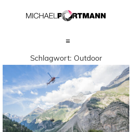
Skip
to
content
MICHAEL
PORTMANN
Photographer
Schlagwort:
Outdoor
Zermatt