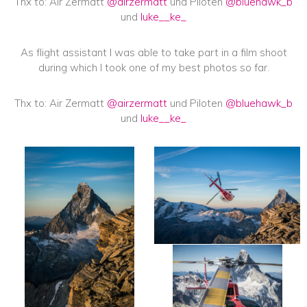
Thx to: Air Zermatt
@airzermatt
und Piloten
@bluehawk_b
und
luke__ke_
As flight assistant I was able to take part in a film shoot
during which I took one of my best photos so far.
Thx to: Air Zermatt
@airzermatt
und Piloten
@bluehawk_b
und
luke__ke_