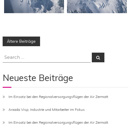
Beitragsnavigation
Ältere Beiträge
Search
Search
for:
Neueste Beiträge
Im Einsatz bei den Regionalversorgungsflügen der Air Zermatt
Arxada Visp, Industrie und Mitarbeiter im Fokus
Im Einsatz bei den Regionalversorgungsflügen der Air Zermatt