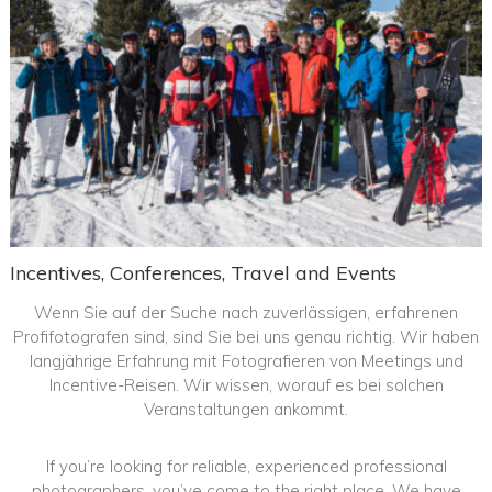
Incentives, Conferences, Travel and Events
Wenn Sie auf der Suche nach zuverlässigen, erfahrenen
Profifotografen sind, sind Sie bei uns genau richtig. Wir haben
langjährige Erfahrung mit Fotografieren von Meetings und
Incentive-Reisen. Wir wissen, worauf es bei solchen
Veranstaltungen ankommt.
If you’re looking for reliable, experienced professional
photographers, you’ve come to the right place. We have